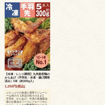
【冷凍・レンジ調理】九州産若鶏の
からあげ（手羽先・冷凍・揚げ調理
済み）5本（約300g入）
1,250円(税込)
ぷりっぷりの食感と濃厚でジューシ
ーな肉汁の【本店の味そのまま】
手羽先 からあげ。中津の老舗醤油
屋のお醤油をベースにフルーツやに
んにく、しょうが数種類のスパイス