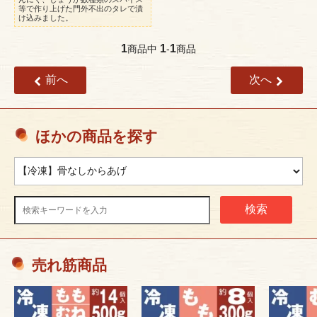
等で作り上げた門外不出のタレで漬
け込みました。
1
1
1
商品中
-
商品
前へ
次へ
ほかの商品を探す
検索
売れ筋商品