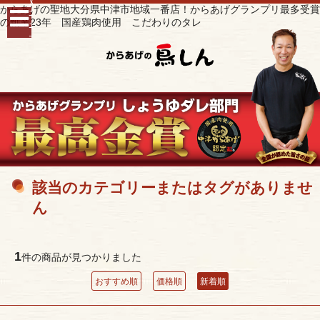
ﾒ
からあげの聖地大分県中津市地域一番店！からあげグランプリ最多受賞
ﾆ
の創業23年 国産鶏肉使用 こだわりのタレ
ｭ
ｰ
該当のカテゴリーまたはタグがありませ
ん
1
件の商品が見つかりました
おすすめ順
価格順
新着順