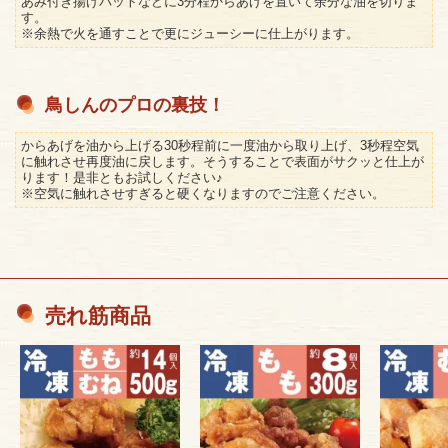
あみ付き揚げバットなどに3分程からあげを置いて余分な油を切りま
す。
※余熱で火を通すことで更にジューシーに仕上がります。
鳥しんのプロの裏技！
からあげを油から上げる30秒程前に一度油から取り上げ、3秒程空気
に触れさせ再度油に戻します。そうすることで表面がサクッと仕上が
ります！是非ともお試しください♪
※空気に触れさせすぎると硬くなりますのでご注意ください。
売れ筋商品