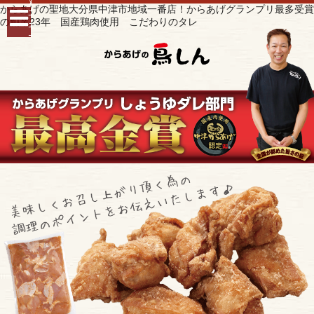
ﾒ
からあげの聖地大分県中津市地域一番店！からあげグランプリ最多受賞
ﾆ
の創業23年 国産鶏肉使用 こだわりのタレ
ｭ
ｰ