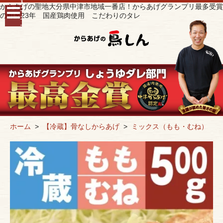
ﾒ
からあげの聖地大分県中津市地域一番店！からあげグランプリ最多受賞
ﾆ
の創業23年 国産鶏肉使用 こだわりのタレ
ｭ
ｰ
ホーム
>
【冷蔵】骨なしからあげ
>
ミックス（もも・むね）