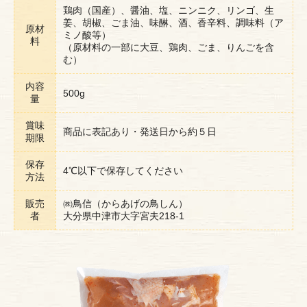
鶏肉（国産）、醤油、塩、ニンニク、リンゴ、生
姜、胡椒、ごま油、味醂、酒、香辛料、調味料（ア
原材
ミノ酸等）
料
（原材料の一部に大豆、鶏肉、ごま、りんごを含
む）
内容
500g
量
賞味
商品に表記あり・発送日から約５日
期限
保存
4℃以下で保存してください
方法
販売
㈱鳥信（からあげの鳥しん）
者
大分県中津市大字宮夫218-1