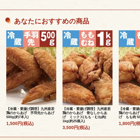
あなたにおすすめの商品
【冷蔵・要揚げ調理】九州産若
【冷蔵・要揚げ調理】九州産若
【冷蔵・要揚
鶏のからあげ 手羽先からあげ
鶏のからあげ 骨なしからあ
鶏のからあげ
500g(約7本入)
げ ミックス(もも・むね肉)
げ もも肉 50
1kg(約25個入)
1,500円(税込)
1,800円(
3,500円(税込)