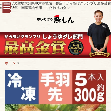
ﾒ
からあげの聖地大分県中津市地域一番店！からあげグランプリ最多受賞
ﾆ
の創業23年 国産鶏肉使用 こだわりのタレ
ｭ
ｰ
ホーム
>