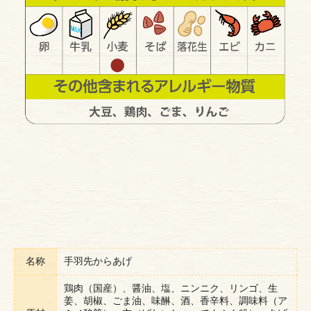
名称
手羽先からあげ
鶏肉（国産）、醤油、塩、ニンニク、リンゴ、生
姜、胡椒、ごま油、味醂、酒、香辛料、調味料（ア