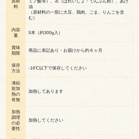
原材
ミノ酸等）、衣（ばれいしょ・でんぷん粉）、あげ
料
油
（原材料の一部に大豆、鶏肉、ごま、りんごを含
む）
内容
5本（約300g入）
量
賞味
商品に表記あり・お届けから約６ヶ月
期限
保存
-18℃以下で保存してください
方法
凍結
前加
加熱してあります
熱の
有無
加熱
調理
加熱してください
の必
要性