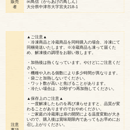
販売
㈱鳥信（からあげの鳥しん）
者
大分県中津市大字宮夫218-1
▲ご注意▲
・冷凍商品と冷蔵商品を同時購入の場合、冷凍にて
同梱発送いたします。※冷蔵商品も凍って届くた
め、解凍後の調理をお願い致します。
・加熱後は熱くなっています。やけどにご注意くだ
さい。
・機種や入れる個数により多少時間が異なります。
・袋ごと加熱しないでください。
・ワット数が高いと焦げることがあります。
・冷たい場合は、10秒ずつ再加熱してください。
▲保存上のご注意▲
・一度解凍したものを再び凍らせますと、品質が変
わることがありますのでおやめください。
・ご家庭の冷蔵庫は扉の開閉による温度変動が大き
いので、購入後は賞味期限内であってもお早めにお
注意
召し上がりください。
事項