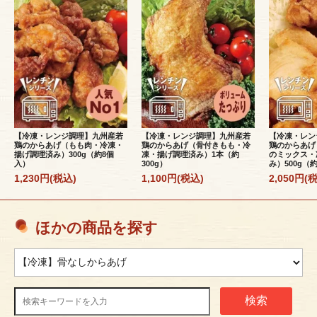
【冷凍・レンジ調理】九州産若
【冷凍・レンジ調理】九州産若
【冷凍・レン
鶏のからあげ（もも肉・冷凍・
鶏のからあげ（骨付きもも・冷
鶏のからあげ
揚げ調理済み）300g（約8個
凍・揚げ調理済み）1本（約
のミックス・
入）
300g）
み）500g（
1,230円(税込)
1,100円(税込)
2,050円(
ほかの商品を探す
検索