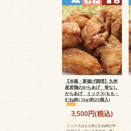
【冷蔵・要揚げ調理】九州
産若鶏のからあげ 骨なし
からあげ ミックス(もも・
むね肉) 1kg(約25個入)
3,500円(税込)
ミックスはもも肉とむね肉が半
分ずつ入っていますので、楽し