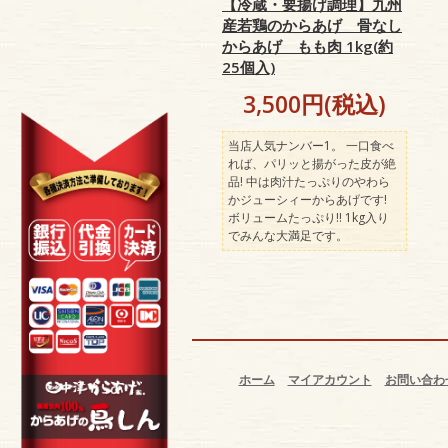
【冷蔵・要揚げ調理】九州
産若鶏のからあげ 骨なし
からあげ もも肉 1kg(約
25個入)
3,500円(税込)
当店人気ナンバー1。 一口食べ
れば、パリッと揚がった皮が絶
品! 中は肉汁たっぷりのやわら
かジューシィーからあげです!
ボリュームたっぷり!! 1kg入り
でみんな大満足です。
ホーム
マイアカウント
お問い合わ