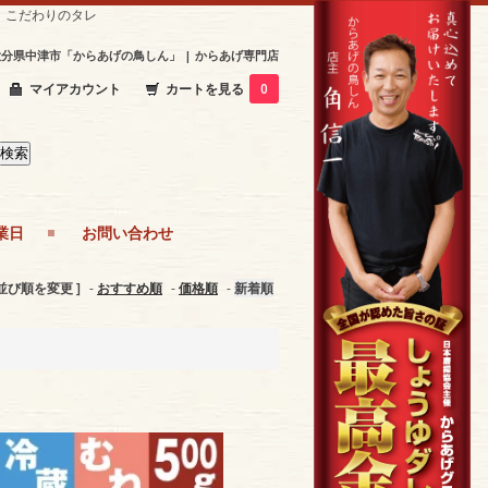
 こだわりのタレ
分県中津市「からあげの鳥しん」 | からあげ専門店
マイアカウント
カートを見る
0
業日
お問い合わせ
 並び順を変更 ]
-
おすすめ順
-
価格順
-
新着順