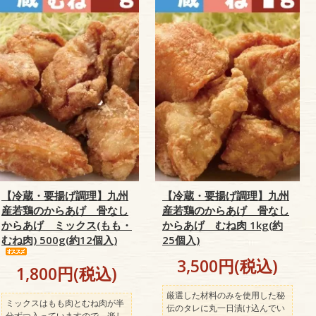
【冷蔵・要揚げ調理】九州
【冷蔵・要揚げ調理】九州
産若鶏のからあげ 骨なし
産若鶏のからあげ 骨なし
からあげ ミックス(もも・
からあげ むね肉 1kg(約
むね肉) 500g(約12個入)
25個入)
3,500円(税込)
1,800円(税込)
厳選した材料のみを使用した秘
ミックスはもも肉とむね肉が半
伝のタレに丸一日漬け込んでい
分ずつ入っていますので、楽し