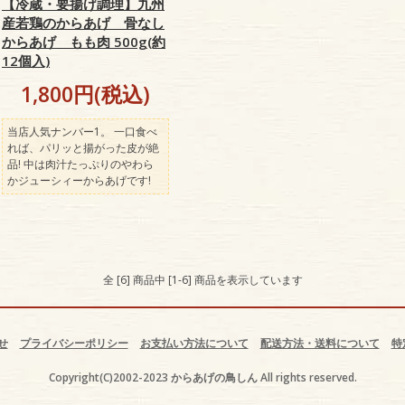
【冷蔵・要揚げ調理】九州
産若鶏のからあげ 骨なし
からあげ もも肉 500g(約
12個入)
1,800円(税込)
当店人気ナンバー1。 一口食べ
れば、パリッと揚がった皮が絶
品! 中は肉汁たっぷりのやわら
かジューシィーからあげです!
全 [6] 商品中 [1-6] 商品を表示しています
せ
プライバシーポリシー
お支払い方法について
配送方法・送料について
特
Copyright(C)2002-2023 からあげの鳥しん All rights reserved.