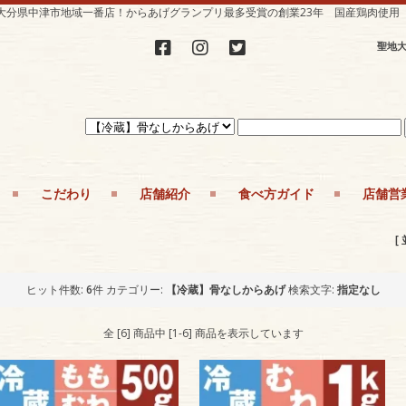
大分県中津市地域一番店！からあげグランプリ最多受賞の創業23年 国産鶏肉使用
聖地大
こだわり
店舗紹介
食べ方ガイド
店舗営
[
ヒット件数:
6
件
カテゴリー:
【冷蔵】骨なしからあげ
検索文字:
指定なし
全 [6] 商品中 [1-6] 商品を表示しています